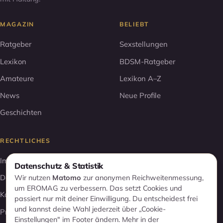
MAGAZIN
BELIEBT
Ratgeber
Sexstellungen
Lexikon
BDSM-Ratgeber
Amateure
Lexikon A–Z
News
Neue Profile
Geschichten
RECHTLICHES
Impressum
Datenschutz & Statistik
Datenschutz
Wir nutzen
Matomo
zur anonymen Reichweitenmessung,
um EROMAG zu verbessern. Das setzt Cookies und
Kontakt
passiert nur mit deiner Einwilligung. Du entscheidest frei
und kannst deine Wahl jederzeit über „Cookie-
Profil entfernen
Einstellungen" im Footer ändern. Mehr in der