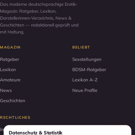
Das moderne deutschsprachige Erotik-
Magazin: Ratgeber, Lexikon,
Darstellerinnen-Verzeichnis, News &
Geschichten — redaktionell geprüft und
mit Haltung.
MAGAZIN
BELIEBT
Ratgeber
Sexstellungen
Lexikon
BDSM-Ratgeber
Amateure
Lexikon A–Z
News
Neue Profile
Geschichten
RECHTLICHES
Impressum
Datenschutz & Statistik