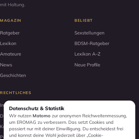
mit Haltung.
MAGAZIN
BELIEBT
Ratgeber
Sexstellungen
Lexikon
BDSM-Ratgeber
Amateure
Lexikon A–Z
News
Neue Profile
Geschichten
RECHTLICHES
Impressum
Datenschutz & Statistik
Wir nutzen
Matomo
zur anonymen Reichweitenmessung,
Datenschutz
um EROMAG zu verbessern. Das setzt Cookies und
Kontakt
passiert nur mit deiner Einwilligung. Du entscheidest frei
und kannst deine Wahl jederzeit über „Cookie-
Profil entfernen