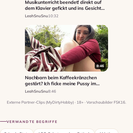
Musikunterricht beendet! direkt auf
dem Klavier gefickt und ins Gesicht
gespritzt!
LeahSnuSnu
10:32
8:46
Nachbarn beim Kaffeekränzchen
gestört? Ich ficke meine Pussy im
Garten & squirte!!
LeahSnuSnu
8:46
Externe Partner-Clips (MyDirtyHobby) · 18+ · Vorschaubilder FSK16.
VERWANDTE BEGRIFFE