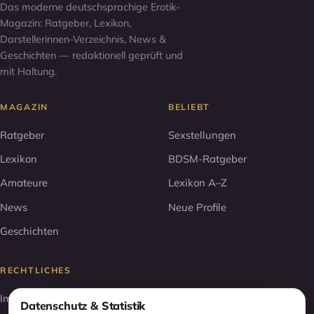
Das moderne deutschsprachige Erotik-
Magazin: Ratgeber, Lexikon,
Darstellerinnen-Verzeichnis, News &
Geschichten — redaktionell geprüft und
mit Haltung.
MAGAZIN
BELIEBT
Ratgeber
Sexstellungen
Lexikon
BDSM-Ratgeber
Amateure
Lexikon A–Z
News
Neue Profile
Geschichten
RECHTLICHES
Impressum
Datenschutz & Statistik