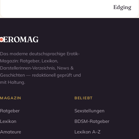
Edging
EROMAG
Das moderne deutschsprachige Erotik-
Magazin: Ratgeber, Lexikon,
Darstellerinnen-Verzeichnis, News &
Geschichten — redaktionell geprüft und
mit Haltung.
MAGAZIN
BELIEBT
Ratgeber
Sexstellungen
Lexikon
BDSM-Ratgeber
Amateure
Lexikon A–Z