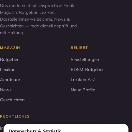
Das moderne deutschsprachige Erotik-
Magazin: Ratgeber, Lexikon,
Darstellerinnen-Verzeichnis, News &
Geschichten — redaktionell geprüft und
mit Haltung.
MAGAZIN
BELIEBT
Ratgeber
Sexstellungen
Lexikon
BDSM-Ratgeber
Amateure
Lexikon A–Z
News
Neue Profile
Geschichten
RECHTLICHES
Impressum
Datenschutz & Statistik