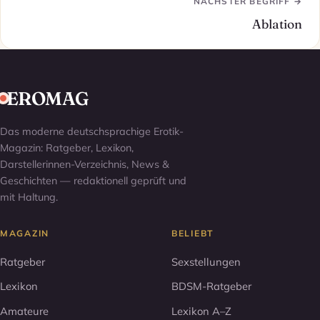
NÄCHSTER BEGRIFF →
Ablation
EROMAG
Das moderne deutschsprachige Erotik-
Magazin: Ratgeber, Lexikon,
Darstellerinnen-Verzeichnis, News &
Geschichten — redaktionell geprüft und
mit Haltung.
MAGAZIN
BELIEBT
Ratgeber
Sexstellungen
Lexikon
BDSM-Ratgeber
Amateure
Lexikon A–Z