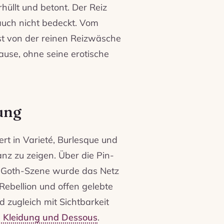
hüllt und betont. Der Reiz
auch nicht bedeckt. Vom
gst von der reinen Reizwäsche
ause, ohne seine erotische
ung
rt in Varieté, Burlesque und
nz zu zeigen. Über die Pin-
nd Goth-Szene wurde das Netz
Rebellion und offen gelebte
nd zugleich mit Sichtbarkeit
e Kleidung und Dessous
.