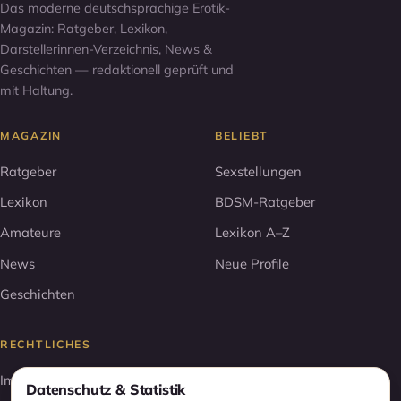
Das moderne deutschsprachige Erotik-
Magazin: Ratgeber, Lexikon,
Darstellerinnen-Verzeichnis, News &
Geschichten — redaktionell geprüft und
mit Haltung.
MAGAZIN
BELIEBT
Ratgeber
Sexstellungen
Lexikon
BDSM-Ratgeber
Amateure
Lexikon A–Z
News
Neue Profile
Geschichten
RECHTLICHES
Impressum
Datenschutz & Statistik