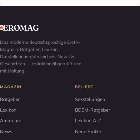
EROMAG
Das moderne deutschsprachige Erotik-
Magazin: Ratgeber, Lexikon,
Darstellerinnen-Verzeichnis, News &
Geschichten — redaktionell geprüft und
mit Haltung.
MAGAZIN
BELIEBT
Ratgeber
Sexstellungen
Lexikon
BDSM-Ratgeber
Amateure
Lexikon A–Z
News
Neue Profile