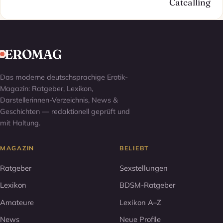
Catcalling
EROMAG
Das moderne deutschsprachige Erotik-
Magazin: Ratgeber, Lexikon,
Darstellerinnen-Verzeichnis, News &
Geschichten — redaktionell geprüft und
mit Haltung.
MAGAZIN
BELIEBT
Ratgeber
Sexstellungen
Lexikon
BDSM-Ratgeber
Amateure
Lexikon A–Z
News
Neue Profile