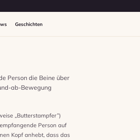
ews
Geschichten
de Person die Beine über
f-und-ab-Bewegung
weise „Butterstampfer”)
ie empfangende Person auf
enen Kopf anhebt, dass das