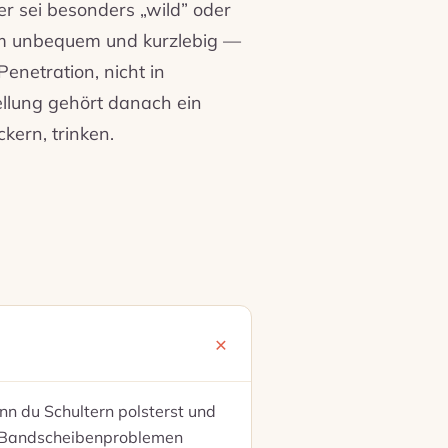
er sei besonders „wild” oder
llem unbequem und kurzlebig —
enetration, nicht in
ellung gehört danach ein
kern, trinken.
n du Schultern polsterst und
er Bandscheibenproblemen