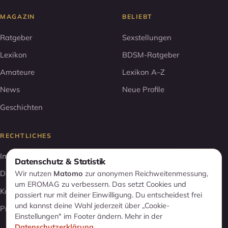
MAGAZIN
BELIEBT
Ratgeber
Sexstellungen
Lexikon
BDSM-Ratgeber
Amateure
Lexikon A–Z
News
Neue Profile
Geschichten
RECHTLICHES
Impressum
Datenschutz & Statistik
Datenschutz
Wir nutzen
Matomo
zur anonymen Reichweitenmessung,
um EROMAG zu verbessern. Das setzt Cookies und
Kontakt
passiert nur mit deiner Einwilligung. Du entscheidest frei
und kannst deine Wahl jederzeit über „Cookie-
Profil entfernen
Einstellungen" im Footer ändern. Mehr in der
Datenschutzerklärung
.