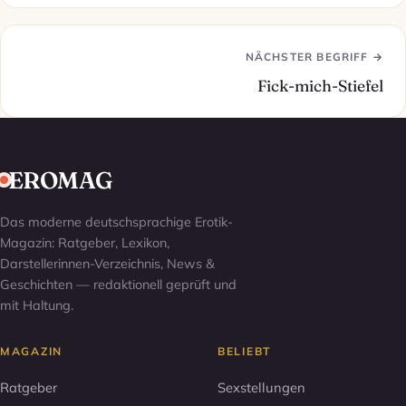
NÄCHSTER BEGRIFF →
Fick-mich-Stiefel
EROMAG
Das moderne deutschsprachige Erotik-
Magazin: Ratgeber, Lexikon,
Darstellerinnen-Verzeichnis, News &
Geschichten — redaktionell geprüft und
mit Haltung.
MAGAZIN
BELIEBT
Ratgeber
Sexstellungen