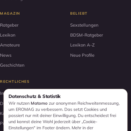
MAGAZIN
BELIEBT
Ratgeber
Sexstellungen
Lexikon
BDSM-Ratgeber
Amateure
Lexikon A–Z
News
Neue Profile
Geschichten
RECHTLICHES
Impressum
Datenschutz & Statistik
Wir nutzen
Matomo
zur anonymen Reichweitenmessung,
Datenschutz
um EROMAG zu verbessern. Das setzt Cookies und
Kontakt
passiert nur mit deiner Einwilligung. Du entscheidest frei
und kannst deine Wahl jederzeit über „Cookie-
Profil entfernen
Einstellungen" im Footer ändern. Mehr in der