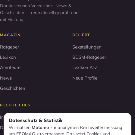
Darstellerinnen-Verzeichnis, News &
Geschichten — redaktionell geprüft und
mit Haltung.
MAGAZIN
BELIEBT
Ratgeber
Sexstellungen
Lexikon
BDSM-Ratgeber
Amateure
Lexikon A–Z
News
Neue Profile
Geschichten
RECHTLICHES
Impressum
Datenschutz & Statistik
Datenschutz
Wir nutzen
Matomo
zur anonymen Reichweitenmessung,
um EROMAG zu verbessern. Das setzt Cookies und