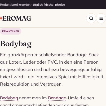
Redaktionell geprüft · täglich frische Inhalte
EROMAG
PRAKTIKEN
Bodybag
Ein ganzkörperumschließender Bondage-Sack
aus Latex, Leder oder PVC, in den eine Person
eingeschlossen und nahezu bewegungsunfähig
fixiert wird – ein intensives Spiel mit Hilflosigkeit,
Reizreduktion und Vertrauen.
Bodybag
nennt man im
Bondage
-Umfeld einen
ganzkörperumschließenden Sack aus festem