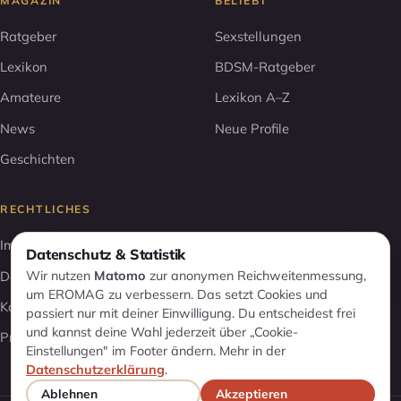
MAGAZIN
BELIEBT
Ratgeber
Sexstellungen
Lexikon
BDSM-Ratgeber
Amateure
Lexikon A–Z
News
Neue Profile
Geschichten
RECHTLICHES
Impressum
Datenschutz & Statistik
Wir nutzen
Matomo
zur anonymen Reichweitenmessung,
Datenschutz
um EROMAG zu verbessern. Das setzt Cookies und
Kontakt
passiert nur mit deiner Einwilligung. Du entscheidest frei
und kannst deine Wahl jederzeit über „Cookie-
Profil entfernen
Einstellungen" im Footer ändern. Mehr in der
Datenschutzerklärung
.
Ablehnen
Akzeptieren