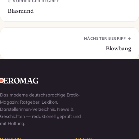
← VORHERIGER BEGRIFF
Blasmund
NÄCHSTER BEGRIFF →
Blowbang
EROMAG
Das moderne deutschsprachige Erotik-
Magazin: Ratgeber, Lexikon,
Darstellerinnen-Verzeichnis, News &
Geschichten — redaktionell geprüft und
mit Haltung.