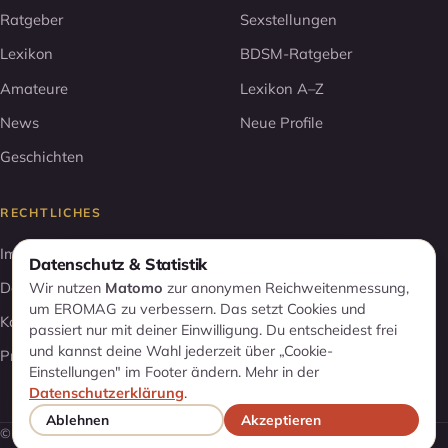
Ratgeber
Sexstellungen
Lexikon
BDSM-Ratgeber
Amateure
Lexikon A–Z
News
Neue Profile
Geschichten
RECHTLICHES
Impressum
Datenschutz & Statistik
Datenschutz
Wir nutzen
Matomo
zur anonymen Reichweitenmessung,
um EROMAG zu verbessern. Das setzt Cookies und
Kontakt
passiert nur mit deiner Einwilligung. Du entscheidest frei
und kannst deine Wahl jederzeit über „Cookie-
Profil entfernen
Einstellungen" im Footer ändern. Mehr in der
Datenschutzerklärung
.
Ablehnen
Akzeptieren
© 2026 EROMAG. Alle Rechte vorbehalten.