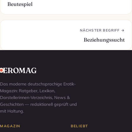
Beutespiel
NÄCHSTER BEGRIFF →
Beziehungssucht
EROMAG
Das moderne deutschsprachige Erotik-
Magazin: Ratgeber, Lexikon,
Darstellerinnen-Verzeichnis, News &
Geschichten — redaktionell geprüft und
mit Haltung.
MAGAZIN
BELIEBT