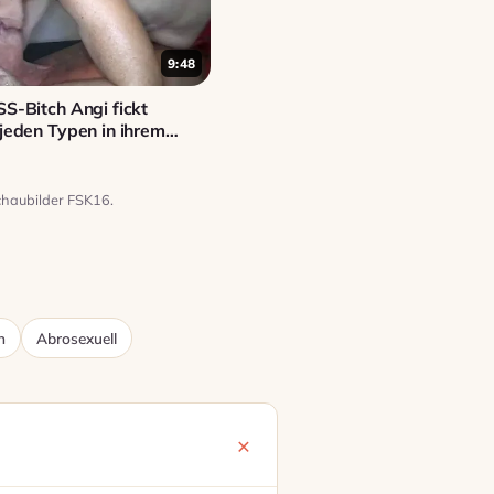
9:48
SS-Bitch Angi fickt
 jeden Typen in ihrem
chaubilder FSK16.
n
Abrosexuell