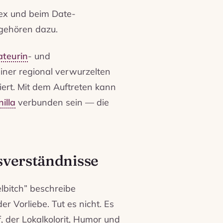
ex und beim Date-
gehören dazu.
teurin
- und
iner regional verwurzelten
iert. Mit dem Auftreten kann
illa
verbunden sein — die
sverständnisse
bitch” beschreibe
r Vorliebe. Tut es nicht. Es
f, der Lokalkolorit, Humor und