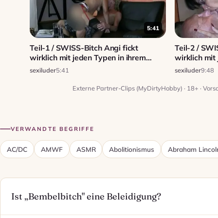
5:41
Teil-1 / SWISS-Bitch Angi fickt
Teil-2 / SWI
wirklich mit jeden Typen in ihrem
wirklich mit
Studio...!
Studio...!
sexiluder
5:41
sexiluder
9:48
Externe Partner-Clips (MyDirtyHobby) · 18+ · Vors
VERWANDTE BEGRIFFE
AC/DC
AMWF
ASMR
Abolitionismus
Abraham Lincol
Ist „Bembelbitch" eine Beleidigung?