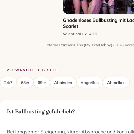
Gnadenloses Ballbusting mit La
Scarlet
ValentinaLux
14:10
Externe Partner-Clips (MyDirtyHobby) · 18+ · Vors
VERWANDTE BEGRIFFE
24/7
68er
69er
Abbinden
Abgreifen
Abmelken
Ist Ballbusting gefährlich?
Bei langsamer Steigerung, klarer Absprache und kontrol