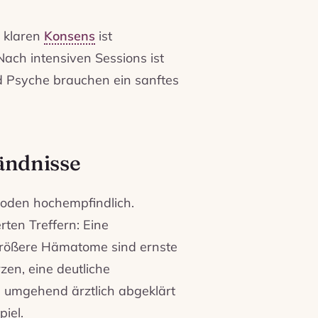
e klaren
Konsens
ist
Nach intensiven Sessions ist
d Psyche brauchen ein sanftes
ändnisse
Hoden hochempfindlich.
rten Treffern: Eine
 größere Hämatome sind ernste
zen, eine deutliche
s umgehend ärztlich abgeklärt
iel.