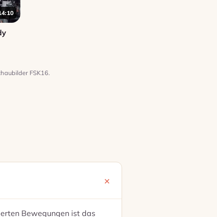
14:10
dy
chaubilder FSK16.
lierten Bewegungen ist das