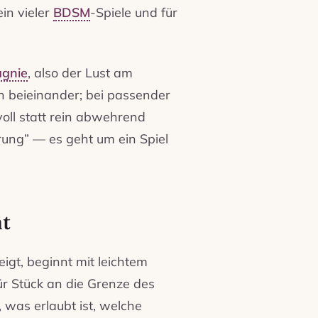
ein vieler
BDSM
-Spiele und für
agnie
, also der Lust am
h beieinander; bei passender
voll statt rein abwehrend
rung” — es geht um ein Spiel
t
igt, beginnt mit leichtem
ür Stück an die Grenze des
, was erlaubt ist, welche