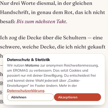
Nur drei Worte diesmal, in der gleichen
Handschrift, in genau dem Rot, das ich nicht
besaß:
Bis zum nächsten Takt.
Ich zog die Decke über die Schultern — eine
schwere, weiche Decke, die ich nicht gekauft
hatte, die nach etwas Grünem, Kühlem roch
Datenschutz & Statistik
— und ich lächelte in die graue Morgenstille
Wir nutzen
Matomo
zur anonymen Reichweitenmessung,
um EROMAG zu verbessern. Das setzt Cookies und
hinein, und irgendwo unter meinem
passiert nur mit deiner Einwilligung. Du entscheidest frei
und kannst deine Wahl jederzeit über „Cookie-
Brustbein, in der Pause zwischen zwei
Einstellungen" im Footer ändern. Mehr in der
Datenschutzerklärung
.
Herzschlägen, atmete schon wieder ein
Ablehnen
Akzeptieren
Bandoneon.