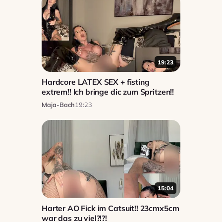
19:23
Hardcore LATEX SEX + fisting
extrem!! Ich bringe dic zum Spritzen!!
Maja-Bach
19:23
15:04
Harter AO Fick im Catsuit!! 23cmx5cm
war das zu viel?!?!