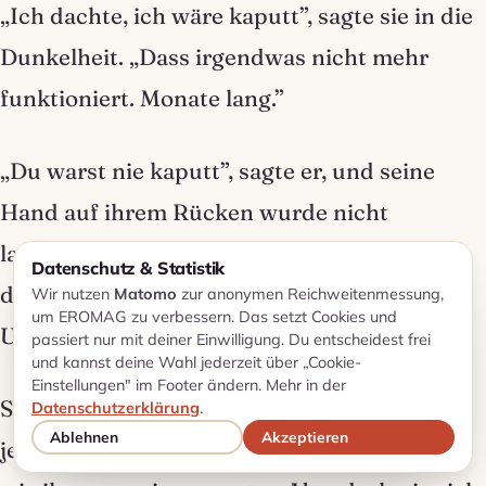
„Ich dachte, ich wäre kaputt”, sagte sie in die
Dunkelheit. „Dass irgendwas nicht mehr
funktioniert. Monate lang.”
„Du warst nie kaputt”, sagte er, und seine
Hand auf ihrem Rücken wurde nicht
langsamer. „Du hattest nur niemanden, der
Datenschutz & Statistik
dir die Zeit gegeben hat. Das ist ein
Wir nutzen
Matomo
zur anonymen Reichweitenmessung,
um EROMAG zu verbessern. Das setzt Cookies und
Unterschied.”
passiert nur mit deiner Einwilligung. Du entscheidest frei
und kannst deine Wahl jederzeit über „Cookie-
Einstellungen" im Footer ändern. Mehr in der
Sie lag lange so, lauschte seinem Atem, der
Datenschutzerklärung
.
Ablehnen
Akzeptieren
jetzt wieder ganz ruhig ging, im selben Takt