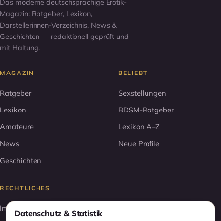
Das moderne deutschsprachige Erotik-
Magazin: Ratgeber, Lexikon,
Darstellerinnen-Verzeichnis, News &
Geschichten — redaktionell geprüft und
mit Haltung.
MAGAZIN
BELIEBT
Ratgeber
Sexstellungen
Lexikon
BDSM-Ratgeber
Amateure
Lexikon A–Z
News
Neue Profile
Geschichten
RECHTLICHES
Impressum
Datenschutz & Statistik