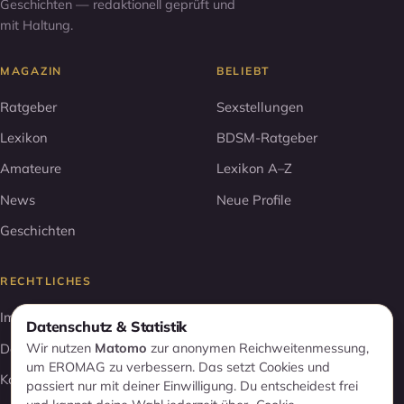
Geschichten — redaktionell geprüft und
mit Haltung.
MAGAZIN
BELIEBT
Ratgeber
Sexstellungen
Lexikon
BDSM-Ratgeber
Amateure
Lexikon A–Z
News
Neue Profile
Geschichten
RECHTLICHES
Impressum
Datenschutz & Statistik
Wir nutzen
Matomo
zur anonymen Reichweitenmessung,
Datenschutz
um EROMAG zu verbessern. Das setzt Cookies und
Kontakt
passiert nur mit deiner Einwilligung. Du entscheidest frei